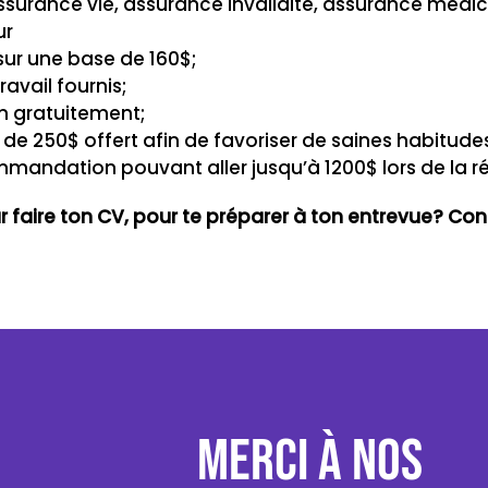
assurance vie, assurance invalidité, assurance mé
ur
ur une base de 160$;
avail fournis;
m gratuitement;
de 250$ offert afin de favoriser de saines habitudes
mmandation pouvant aller jusqu’à 1200$ lors de la 
ur faire ton CV, pour te préparer à ton entrevue? C
MERCI À NOS