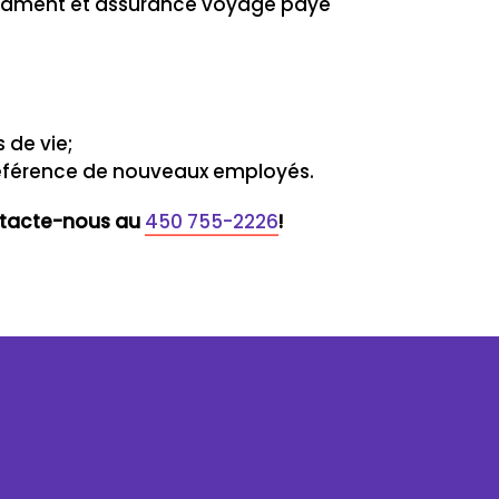
dicament et assurance voyage payé
 de vie;
référence de nouveaux employés.
ontacte-nous au
450 755-2226
!