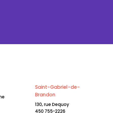
Saint-Gabriel-de-
Brandon
me
130, rue Dequoy
450 755-2226