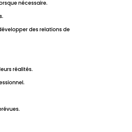
lorsque nécessaire.
s.
 développer des relations de
eurs réalités.
essionnel.
prévues.