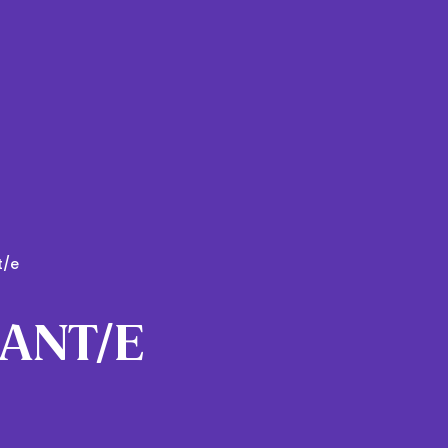
t/e
ANT/E