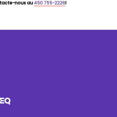
ontacte-nous au
450 755-2226
!