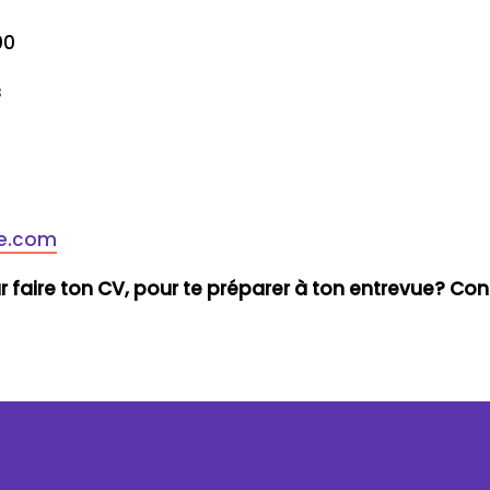
00
s
le.com
ur faire ton CV, pour te préparer à ton entrevue? C